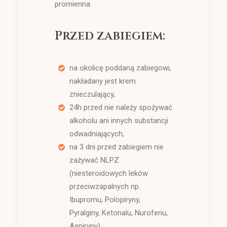
promienna.
Przed zabiegiem:
na okolicę poddaną zabiegowi,
nakładany jest krem
znieczulający,
24h przed nie należy spożywać
alkoholu ani innych substancji
odwadniających,
na 3 dni przed zabiegiem nie
zażywać NLPZ
(niesteroidowych leków
przeciwzapalnych np.
Ibupromu, Polopiryny,
Pyralginy, Ketonalu, Nurofenu,
Aspiryny).