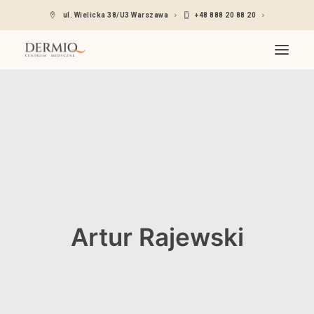
ul. Wielicka 38/U3 Warszawa
+48 888 20 88 20
O nas
Oferta
Wskazania
Lekarze dermatolodzy
Cennik
Kontakt
Artur Rajewski
Umów się – Znany lekarz