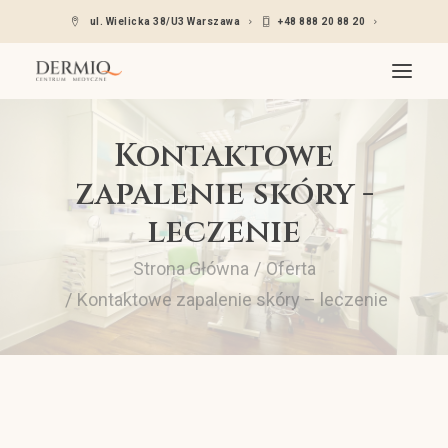
ul. Wielicka 38/U3 Warszawa
+48 888 20 88 20
Kontaktowe
O nas
zapalenie skóry -
Oferta
leczenie
Wskazania
Lekarze dermatolodzy
Strona Główna
Oferta
Cennik
Kontaktowe zapalenie skóry – leczenie
Kontakt
Umów się – Znany lekarz