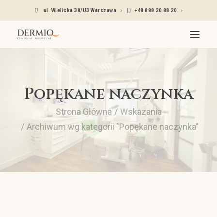
ul. Wielicka 38/U3 Warszawa
+48 888 20 88 20
O nas
Popękane naczynka
Oferta
Wskazania
Strona Główna
Wskazania
Lekarze dermatolodzy
Archiwum wg kategorii "Popękane naczynka"
Cennik
Kontakt
Umów się – Znany lekarz