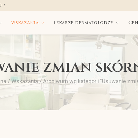
0
Wskazania
Lekarze dermatolodzy
Cen
wanie zmian skór
wna
Wskazania
Archiwum wg kategorii "Usuwanie zmi