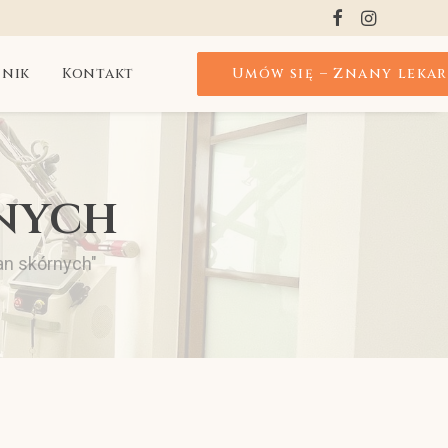
nik
Kontakt
Umów się – Znany leka
nych
an skórnych"