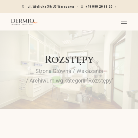
ul. Wielicka 38/U3 Warszawa
+48 888 20 88 20
O nas
Rozstępy
Oferta
Wskazania
Strona Główna
Wskazania
Lekarze dermatolodzy
Archiwum wg kategorii "Rozstępy"
Cennik
Kontakt
Umów się – Znany lekarz