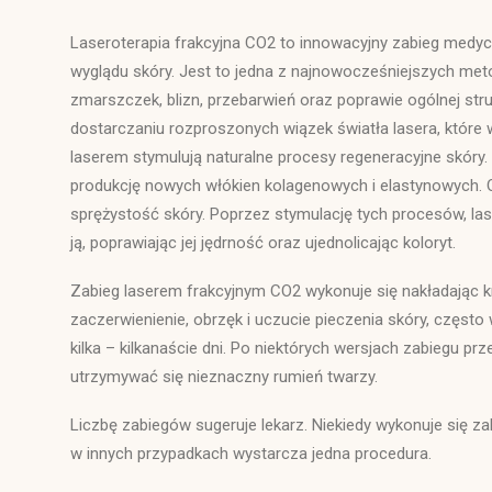
Laseroterapia frakcyjna CO2 to innowacyjny zabieg medyc
wyglądu skóry. Jest to jedna z najnowocześniejszych met
zmarszczek, blizn, przebarwień oraz poprawie ogólnej str
dostarczaniu rozproszonych wiązek światła lasera, które
laserem stymulują naturalne procesy regeneracyjne skóry.
produkcję nowych włókien kolagenowych i elastynowych. 
sprężystość skóry. Poprzez stymulację tych procesów, la
ją, poprawiając jej jędrność oraz ujednolicając koloryt.
Zabieg laserem frakcyjnym CO2 wykonuje się nakładając k
zaczerwienienie, obrzęk i uczucie pieczenia skóry, często
kilka – kilkanaście dni. Po niektórych wersjach zabiegu pr
utrzymywać się nieznaczny rumień twarzy.
Liczbę zabiegów sugeruje lekarz. Niekiedy wykonuje się zab
w innych przypadkach wystarcza jedna procedura.