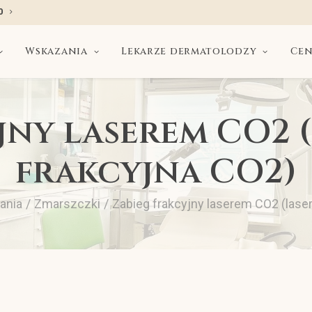
0
Wskazania
Lekarze dermatolodzy
Cen
jny laserem CO2 
frakcyjna CO2)
ania
Zmarszczki
Zabieg frakcyjny laserem CO2 (laser