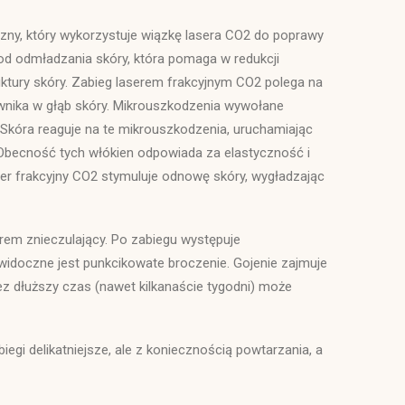
zny, który wykorzystuje wiązkę lasera CO2 do poprawy
od odmładzania skóry, która pomaga w redukcji
uktury skóry. Zabieg laserem frakcyjnym CO2 polega na
 wnika w głąb skóry. Mikrouszkodzenia wywołane
 Skóra reaguje na te mikrouszkodzenia, uruchamiając
Obecność tych włókien odpowiada za elastyczność i
ser frakcyjny CO2 stymuluje odnowę skóry, wygładzając
rem znieczulający. Po zabiegu występuje
 widoczne jest punkcikowate broczenie. Gojenie zajmuje
zez dłuższy czas (nawet kilkanaście tygodni) może
iegi delikatniejsze, ale z koniecznością powtarzania, a