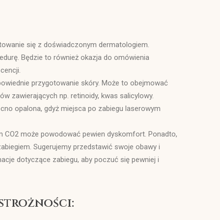
ultowanie się z doświadczonym dermatologiem.
ocedurę. Będzie to również okazja do omówienia
cencji.
dpowiednie przygotowanie skóry. Może to obejmować
w zawierających np. retinoidy, kwas salicylowy.
mocno opalona, gdyż miejsca po zabiegu laserowym
nym CO2 może powodować pewien dyskomfort. Ponadto,
 zabiegiem. Sugerujemy przedstawić swoje obawy i
acje dotyczące zabiegu, aby poczuć się pewniej i
strożności: