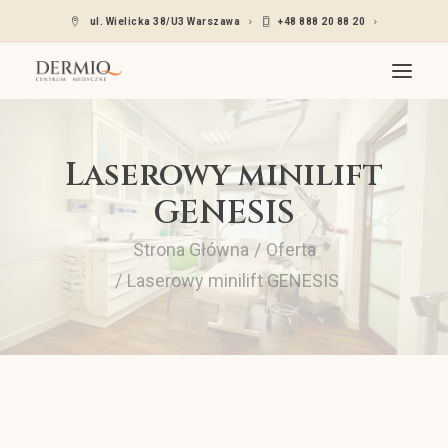
ul. Wielicka 38/U3 Warszawa
+48 888 20 88 20
O nas
Laserowy minilift
Oferta
GENESIS
Wskazania
Strona Główna
Oferta
Lekarze dermatolodzy
Laserowy minilift GENESIS
Cennik
Kontakt
Umów się – Znany lekarz