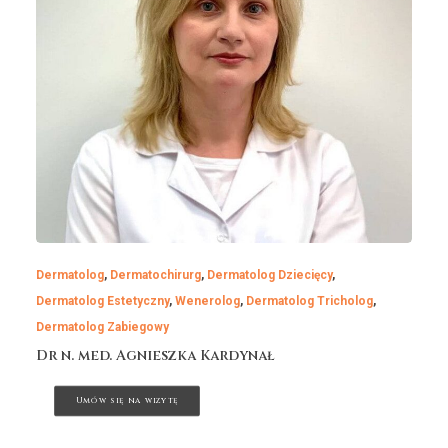
Dermatolog
,
Dermatochirurg
,
Dermatolog Dziecięcy
,
Dermatolog Estetyczny
,
Wenerolog
,
Dermatolog Tricholog
,
Dermatolog Zabiegowy
Dr n. med. Agnieszka Kardynał
Umów się na wizytę