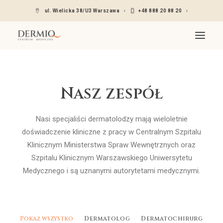
ul. Wielicka 38/U3 Warszawa
+48 888 20 88 20
O nas
Nasz zespół
Oferta
Wskazania
Nasi specjaliści dermatolodzy mają wieloletnie
Lekarze dermatolodzy
doświadczenie kliniczne z pracy w Centralnym Szpitalu
Cennik
Klinicznym Ministerstwa Spraw Wewnętrznych oraz
Szpitalu Klinicznym Warszawskiego Uniwersytetu
Kontakt
Medycznego i są uznanymi autorytetami medycznymi.
Umów się – Znany lekarz
Pokaż wszystko
Dermatolog
Dermatochirurg