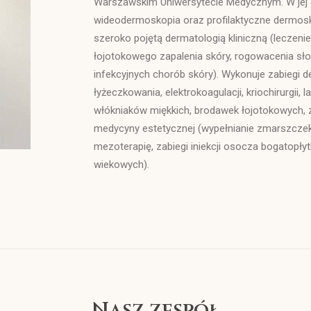
Warszawskim Uniwersytecie Medycznym. W jej 
wideodermoskopia oraz profilaktyczne dermos
szeroko pojętą dermatologią kliniczną (leczenie
łojotokowego zapalenia skóry, rogowacenia sło
infekcyjnych chorób skóry). Wykonuje zabiegi d
łyżeczkowania, elektrokoagulacji, kriochirurgii
włókniaków miękkich, brodawek łojotokowych, 
medycyny estetycznej (wypełnianie zmarszczek, 
mezoterapię, zabiegi iniekcji osocza bogatopły
wiekowych).
Nasz zespół