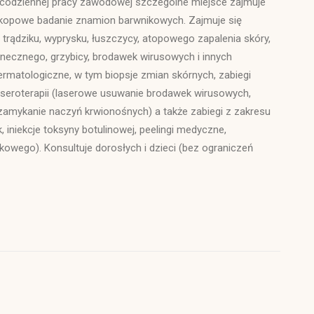
codziennej pracy zawodowej szczególne miejsce zajmuje
kopowe badanie znamion barwnikowych. Zajmuje się
 trądziku, wyprysku, łuszczycy, atopowego zapalenia skóry,
necznego, grzybicy, brodawek wirusowych i innych
ermatologiczne, w tym biopsje zmian skórnych, zabiegi
, laseroterapii (laserowe usuwanie brodawek wirusowych,
zamykanie naczyń krwionośnych) a także zabiegi z zakresu
iniekcje toksyny botulinowej, peelingi medyczne,
tkowego). Konsultuje dorosłych i dzieci (bez ograniczeń