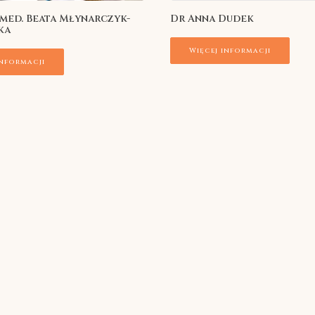
. med. Beata Młynarczyk-
Dr Anna Dudek
ka
Więcej informacji
informacji