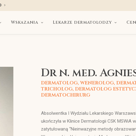
0
Wskazania
Lekarze dermatolodzy
Cen
Dr n. med. Agni
dermatolog, wenerolog, derma
tricholog, dermatolog estetycz
dermatochirurg
Absolwentka I Wydziału Lekarskiego Warszawsk
ukończyła w Klinice Dermatologii CSK MSWiA w 
zatytułowaną “Nieinwazyjne metody obrazowan