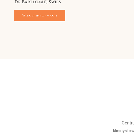
Dr Bartłomiej Święs
Więcej informacji
Centr
klinicystó