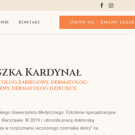
nik
Kontakt
Umów się – Znany leka
eszka Kardynał
tolog zabiegowy, dermatolog
ny, dermatolog dziecięcy,
iego Uniwersytetu Medycznego. Szkolenie specjalizacyjne
Warszawie. W 2019 r. obroniła pracę doktorską
ia w rozpoznaniu wczesnego czerniaka skóry” na